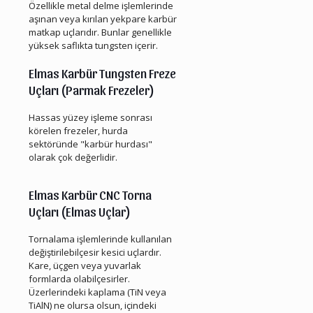
Özellikle metal delme işlemlerinde
aşınan veya kırılan yekpare karbür
matkap uçlarıdır. Bunlar genellikle
yüksek saflıkta tungsten içerir.
Elmas Karbür Tungsten Freze
Uçları (Parmak Frezeler)
Hassas yüzey işleme sonrası
körelen frezeler, hurda
sektöründe "karbür hurdası"
olarak çok değerlidir.
Çiğli Hurda Elmas Karbür
Elmas Karbür CNC Torna
Uçları (Elmas Uçlar)
Tornalama işlemlerinde kullanılan
değiştirilebilçesir kesici uçlardır.
Kare, üçgen veya yuvarlak
formlarda olabilçesirler.
Üzerlerindeki kaplama (TiN veya
TiAlN) ne olursa olsun, içindeki