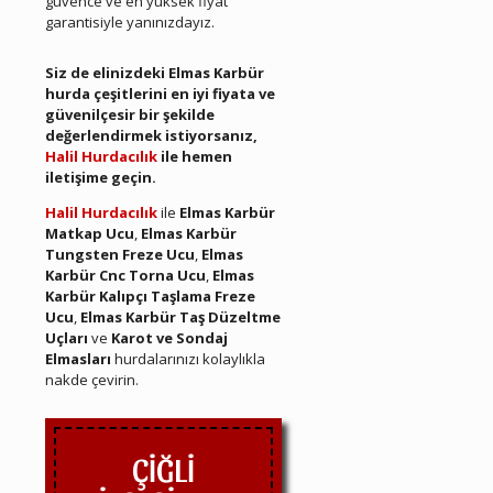
güvence ve en yüksek fiyat
garantisiyle yanınızdayız.
Çiğli Hurda Elmas Karbür
Siz de elinizdeki Elmas Karbür
hurda çeşitlerini en iyi fiyata ve
güvenilçesir bir şekilde
değerlendirmek istiyorsanız,
Halil Hurdacılık
ile hemen
iletişime geçin.
Halil Hurdacılık
ile
Elmas Karbür
Matkap Ucu
,
Elmas Karbür
Tungsten Freze Ucu
,
Elmas
Karbür Cnc Torna Ucu
,
Elmas
Karbür Kalıpçı Taşlama Freze
Ucu
,
Elmas Karbür Taş Düzeltme
Uçları
ve
Karot ve Sondaj
Elmasları
hurdalarınızı kolaylıkla
nakde çevirin.
ÇİĞLİ