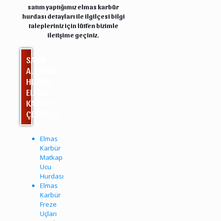
satım yaptığımız elmas karbür
hurdası detayları ile ilgilçesi bilgi
talepleriniz için lütfen bizimle
iletişime
geçiniz.
SATIN
ALDIĞIMIZ
HURDA
ELMAS
KARBÜR
ÇEŞİTLERİ
Elmas
Karbür
Matkap
Ucu
Hurdası
Elmas
Karbür
Freze
Uçları