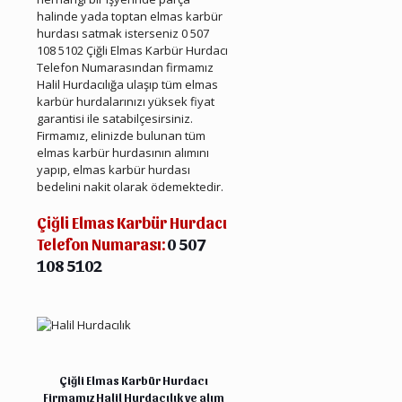
halinde yada toptan elmas karbür
hurdası satmak isterseniz
0 507
108 5102
Çiğli Elmas Karbür Hurdacı
Telefon Numarasından firmamız
Halil Hurdacılığa ulaşıp tüm elmas
karbür hurdalarınızı yüksek fiyat
garantisi ile satabilçesirsiniz.
Firmamız, elinizde bulunan tüm
elmas karbür hurdasının alımını
yapıp, elmas karbür hurdası
bedelini nakit olarak ödemektedir.
Çiğli Elmas Karbür Hurdacı
Telefon Numarası:
0 507
108 5102
Çiğli Hurda Elmas Karbür
Çiğli Elmas Karbür Hurdacı
Firmamız Halil
Hurdacılık
ve alım