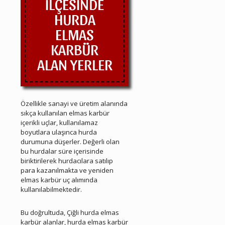
İLÇESİNDE
HURDA
ELMAS
KARBÜR
ALAN YERLER
Özellikle sanayi ve üretim alanında
sıkça kullanılan elmas karbür
içerikli uçlar, kullanılamaz
boyutlara ulaşınca hurda
durumuna düşerler. Değerli olan
bu hurdalar süre içerisinde
biriktirilerek hurdacılara satılıp
para kazanılmakta ve yeniden
elmas karbür uç alımında
kullanılabilmektedir.
Çiğli Hurda Elmas Karbür
Bu doğrultuda, Çiğli hurda elmas
karbür alanlar, hurda elmas karbür