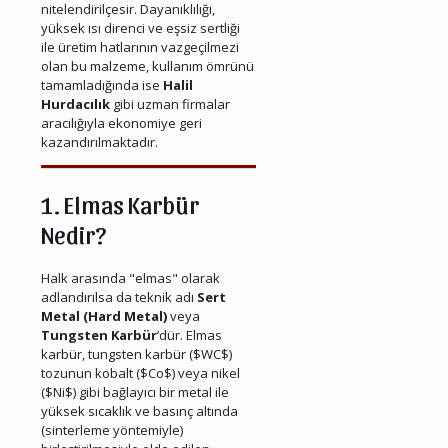
nitelendirilçesir. Dayanıklılığı,
yüksek ısı direnci ve eşsiz sertliği
ile üretim hatlarının vazgeçilmezi
olan bu malzeme, kullanım ömrünü
tamamladığında ise
Halil
Hurdacılık
gibi uzman firmalar
aracılığıyla ekonomiye geri
kazandırılmaktadır.
1. Elmas Karbür
Nedir?
Halk arasında "elmas" olarak
adlandırılsa da teknik adı
Sert
Metal (Hard Metal)
veya
Tungsten Karbür
’dür. Elmas
karbür, tungsten karbür ($WC$)
tozunun kobalt ($Co$) veya nikel
($Ni$) gibi bağlayıcı bir metal ile
yüksek sıcaklık ve basınç altında
(sinterleme yöntemiyle)