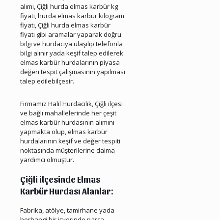
alımı, Çiğli hurda elmas karbür kg
fiyatı, hurda elmas karbür kilogram
fiyatı, Çiğli hurda elmas karbür
fiyatı gibi aramalar yaparak doğru
bilgi ve hurdacıya ulaşılıp telefonla
bilgi alınır yada keşif talep edilerek
elmas karbür hurdalarının piyasa
değeri tespit çalışmasının yapılması
talep edilebilçesir.
Çiğli Hurda Elmas Karbür
Firmamız Halil Hurdacılık, Çiğli ilçesi
ve bağlı mahallelerinde her çeşit
elmas karbür hurdasının alımını
yapmakta olup, elmas karbür
hurdalarının keşif ve değer tespiti
noktasında müşterilerine daima
yardımcı olmuştur.
Çiğli ilçesinde Elmas
Karbür Hurdası Alanlar:
Fabrika, atölye, tamirhane yada
herhangi bir işyerinde parça