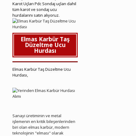
Karot Uçları Pdc Sondaj uçları dahil
tüm karot ve sondaj ucu
hurdalarını satın alıyoruz.
Elmas Karbür Taş
Düzeltme Ucu
Hurdası
Elmas Karbür Taş Düzeltme Ucu
Hurdası,
Çiğli Hurda Elmas Karbür
Çiğli Hurda Elmas Karbür
Sanayi üretiminin ve metal
işlemenin en kritik bileşenlerinden
biri olan elmas karbür, modern
teknolojinin "elması" olarak