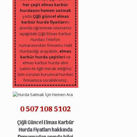
her çeşit elmas karbür
hurdasını hemen satmak
yada
Çiğli güncel elmas
karbür hurda fiyatları
nı
anında öğrenmek isterseniz
aşağıdaki Çiğli Elmas Karbür
Hurdacı Telefon
numarasından firmamız Halil
Hurdacılığı arayabilir,
elmas
karbür hurda çeşitleri
ve
elmas karbür hurda alım
satımı ile ilgili merak ettiğiniz
tüm soruları kurumsal hurdacı
firmamıza sorabilirsiniz.
0 507 108 5102
Çiğli Güncel Elmas Karbür
Hurda Fiyatları hakkında
firmamızdan anında bilgi