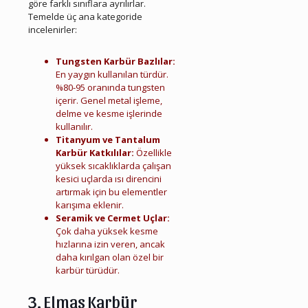
göre farklı sınıflara ayrılırlar.
Temelde üç ana kategoride
incelenirler:
Çiğli Hurda Elmas Karbür
Tungsten Karbür Bazlılar:
En yaygın kullanılan türdür.
%80-95 oranında tungsten
içerir. Genel metal işleme,
delme ve kesme işlerinde
kullanılır.
Titanyum ve Tantalum
Karbür Katkılılar:
Özellikle
yüksek sıcaklıklarda çalışan
kesici uçlarda ısı direncini
artırmak için bu elementler
karışıma eklenir.
Seramik ve Cermet Uçlar:
Çok daha yüksek kesme
hızlarına izin veren, ancak
daha kırılgan olan özel bir
karbür türüdür.
3. Elmas Karbür