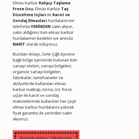
Elmas Karbür
Kalıpçı Taşlama
Freze Ucu
, Elmas Karbür
Taş
Düzeltme Uçları
ile
Karot ve
Sondaj Elmasları
hurdalarını bir
telefonla
YERİNDEN
satın alıyor,
satın aldığımız tüm elmas karbür
hurdalarının bedelini ise anında
NAKİT
olarak ödüyoruz.
Bundan dolayı, İzmir Çiğli ilçesine
bağlı bölge içerisinde bulunan tüm
sanayi siteleri, sanayi bölgeleri,
organize sanayi bölgeleri,
fabrikalar, tamirhaneler ve
atölyelerde kullanılan elmas
karbür matkap, torna, cnc freze
uçları ile karot ve sondaj
makinelerinde kullanılan her çeşit
elmas karbür hurdalarını yüksek
fiyat garantisi ile yerinden satın
alıyoruz.
Çiğli Hurda Elmas Karbür
Bundan dolayı, Çiğli ilçeside