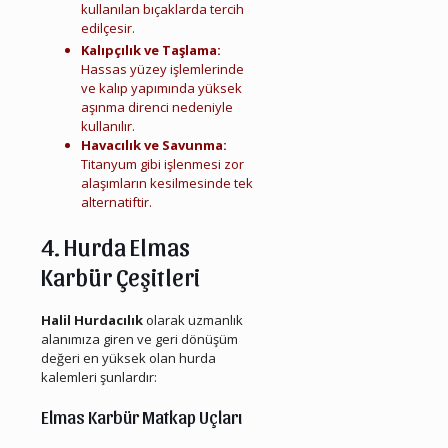
kullanılan bıçaklarda tercih
edilçesir.
Çiğli Hurda Elmas Karbür
Kalıpçılık ve Taşlama:
Hassas yüzey işlemlerinde
ve kalıp yapımında yüksek
aşınma direnci nedeniyle
kullanılır.
Havacılık ve Savunma:
Titanyum gibi işlenmesi zor
alaşımların kesilmesinde tek
alternatiftir.
4. Hurda Elmas
Karbür Çeşitleri
Halil Hurdacılık
olarak uzmanlık
alanımıza giren ve geri dönüşüm
değeri en yüksek olan hurda
kalemleri şunlardır:
Elmas Karbür Matkap Uçları