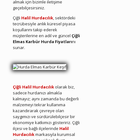
almak için bizimle iletişime
geçebilçesirsiniz.
Çiğli
Halil Hurdacılık
, sektördeki
tecrübesiyle anlık küresel piyasa
koşullarını takip ederek
müşterilerine en adil ve güncel
Çiğli
Elmas Karbür Hurda Fiyatları
nı
sunar.
Çiğli Hurda Elmas Karbür
Çiğli Halil Hurdacılık
olarak biz,
sadece hurdanızı almakla
kalmayız; aynı zamanda bu değerli
malzemeyi tekrar kullanıma
kazandırarak çevreye olan
saygımızı ve sürdürülebilçesir bir
ekonomiye katkımızı gösteririz. Çiğli
ilçesi ve bağlı ilçelerinde
Halil
Hurdacılık
markasıyla kurumsal