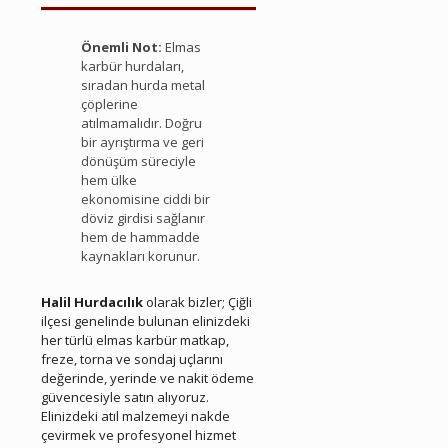
Çiğli Hurda Elmas Karbür
Önemli Not:
Elmas
karbür hurdaları,
sıradan hurda metal
çöplerine
atılmamalıdır. Doğru
bir ayrıştırma ve geri
dönüşüm süreciyle
hem ülke
ekonomisine ciddi bir
döviz girdisi sağlanır
hem de hammadde
kaynakları korunur.
Çiğli Hurda Elmas Karbür
Halil Hurdacılık
olarak bizler; Çiğli
ilçesi genelinde bulunan elinizdeki
her türlü elmas karbür matkap,
freze, torna ve sondaj uçlarını
değerinde, yerinde ve nakit ödeme
güvencesiyle satın alıyoruz.
Elinizdeki atıl malzemeyi nakde
çevirmek ve profesyonel hizmet