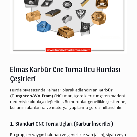
Elmas Karbür Cnc Torna Ucu Hurdası
Çeşitleri
Hurda piyasasında "elmas" olarak adlandırılan
Karbür
(Tungsten/Wolfram)
CNC uçları, içerdikleri tungsten madeni
nedeniyle oldukça değerlidir. Bu hurdalar genellikle şekillerine,
kullanım alanlarına ve materyal yapılarına göre sınıflandırılır.
Elmas Karbür Cnc Torna Ucu Hurdası
1. Standart CNC Torna Uçları (Karbür İnsertler)
Bu grup, en yaygın bulunan ve genellikle sarı (altın), siyah veya