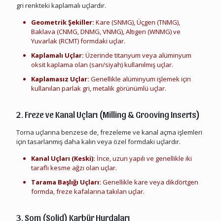
gri renkteki kaplamalı uçlardır.
Geometrik Şekiller:
Kare (SNMG), Üçgen (TNMG),
Baklava (CNMG, DNMG, VNMG), Altıgen (WNMG) ve
Yuvarlak (RCMT) formdaki uçlar.
Kaplamalı Uçlar:
Üzerinde titanyum veya alüminyum
oksit kaplama olan (sarı/siyah) kullanılmış uçlar.
Kaplamasız Uçlar:
Genellikle alüminyum işlemek için
kullanılan parlak gri, metalik görünümlü uçlar.
Elmas Karbür Cnc Torna Ucu Hurdası
2. Freze ve Kanal Uçları (Milling & Grooving Inserts)
Torna uçlarına benzese de, frezeleme ve kanal açma işlemleri
için tasarlanmış daha kalın veya özel formdaki uçlardır.
Kanal Uçları (Keski):
İnce, uzun yapılı ve genellikle iki
taraflı kesme ağzı olan uçlar.
Tarama Başlığı Uçları:
Genellikle kare veya dikdörtgen
formda, freze kafalarına takılan uçlar.
Elmas Karbür Cnc Torna Ucu Hurdası
3. Som (Solid) Karbür Hurdaları