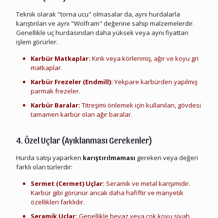
Teknik olarak "torna ucu" olmasalar da, aynı hurdalarla
karıştırılan ve aynı "Wolfram" değerine sahip malzemelerdir.
Genellikle uç hurdasından daha yüksek veya aynı fiyattan
işlem görürler.
Karbür Matkaplar:
Kırık veya körlenmiş, ağır ve koyu gri
matkaplar.
Karbür Frezeler (Endmill):
Yekpare karbürden yapılmış
parmak frezeler.
Karbür Baralar:
Titreşimi önlemek için kullanılan, gövdesi
tamamen karbür olan ağır baralar.
Elmas Karbür Cnc Torna Ucu Hurdası
4. Özel Uçlar (Ayıklanması Gerekenler)
Hurda satışı yaparken
karıştırılmaması
gereken veya değeri
farklı olan türlerdir:
Sermet (Cermet) Uçlar:
Seramik ve metal karışımıdır.
Karbür gibi görünür ancak daha hafiftir ve manyetik
özellikleri farklıdır.
Seramik Uçlar:
Genellikle beyaz veya çok koyu siyah