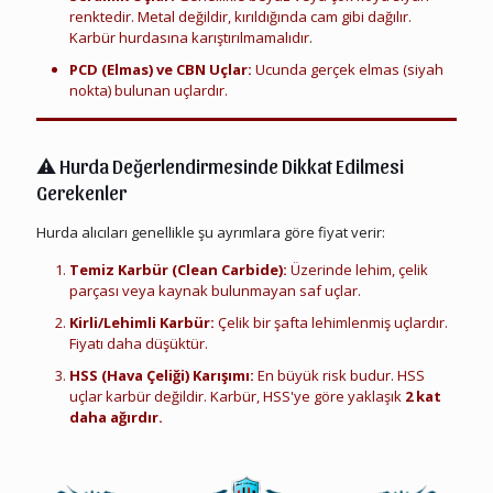
renktedir. Metal değildir, kırıldığında cam gibi dağılır.
Karbür hurdasına karıştırılmamalıdır.
PCD (Elmas) ve CBN Uçlar:
Ucunda gerçek elmas (siyah
nokta) bulunan uçlardır.
Elmas Karbür Cnc Torna Ucu Hurdası
⚠️ Hurda Değerlendirmesinde Dikkat Edilmesi
Gerekenler
Hurda alıcıları genellikle şu ayrımlara göre fiyat verir:
Temiz Karbür (Clean Carbide):
Üzerinde lehim, çelik
parçası veya kaynak bulunmayan saf uçlar.
Kirli/Lehimli Karbür:
Çelik bir şafta lehimlenmiş uçlardır.
Fiyatı daha düşüktür.
HSS (Hava Çeliği) Karışımı:
En büyük risk budur. HSS
uçlar karbür değildir. Karbür, HSS'ye göre yaklaşık
2 kat
daha ağırdır.
Elmas Karbür Matkap Ucu Hurdası