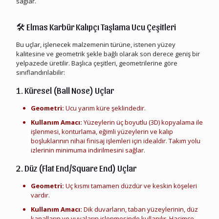
sağlar.
Elmas Karbür Kalıpçı Taşlama Ucu Hurdası
🛠️
Elmas Karbür Kalıpçı Taşlama Ucu Çeşitleri
Bu uçlar, işlenecek malzemenin türüne, istenen yüzey
kalitesine ve geometrik şekle bağlı olarak son derece geniş bir
yelpazede üretilir. Başlıca çeşitleri, geometrilerine göre
sınıflandırılabilir:
1. Küresel (Ball Nose) Uçlar
Geometri:
Ucu yarım küre şeklindedir.
Kullanım Amacı:
Yüzeylerin üç boyutlu (3D) kopyalama ile
işlenmesi, konturlama, eğimli yüzeylerin ve kalıp
boşluklarının nihai finisaj işlemleri için idealdir. Takım yolu
izlerinin minimuma indirilmesini sağlar.
2. Düz (Flat End/Square End) Uçlar
Geometri:
Uç kısmı tamamen düzdür ve keskin köşeleri
vardır.
Kullanım Amacı:
Dik duvarların, taban yüzeylerinin, düz
kanalların ve yuvaların işlenmesinde kullanılır. Hacimce