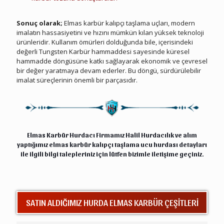
Elmas Karbür Kalıpçı Taşlama Ucu Hurdası
Sonuç olarak;
Elmas karbür kalıpçı taşlama uçları, modern
imalatın hassasiyetini ve hızını mümkün kılan yüksek teknoloji
ürünleridir. Kullanım ömürleri dolduğunda bile, içerisindeki
değerli Tungsten Karbür hammaddesi sayesinde küresel
hammadde döngüsüne katkı sağlayarak ekonomik ve çevresel
bir değer yaratmaya devam ederler. Bu döngü, sürdürülebilir
imalat süreçlerinin önemli bir parçasıdır.
Elmas Karbür Kalıpçı Taşlama Ucu Hurdası
Elmas Karbür Hurdacı Firmamız Halil
Hurdacılık
ve alım
yaptığımız elmas karbür kalıpçı taşlama ucu hurdası detayları
ile ilgili bilgi talepleriniz için lütfen bizimle
iletişime
geçiniz.
SATIN ALDIĞIMIZ HURDA ELMAS KARBÜR ÇEŞİTLERİ