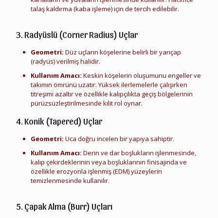
talaş kaldırma (kaba işleme) için de tercih edilebilir.
Elmas Karbür Kalıpçı Taşlama Ucu Hurdası
3. Radyüslü (Corner Radius) Uçlar
Geometri:
Düz uçların köşelerine belirli bir yarıçap
(radyüs) verilmiş halidir.
Kullanım Amacı:
Keskin köşelerin oluşumunu engeller ve
takımın ömrünü uzatır. Yüksek ilerlemelerle çalışırken
titreşimi azaltır ve özellikle kalıpçılıkta geçiş bölgelerinin
pürüzsüzleştirilmesinde kilit rol oynar.
4. Konik (Tapered) Uçlar
Geometri:
Uca doğru incelen bir yapıya sahiptir.
Kullanım Amacı:
Derin ve dar boşlukların işlenmesinde,
kalıp çekirdeklerinin veya boşluklarının finisajında ve
özellikle erozyonla işlenmiş (EDM) yüzeylerin
temizlenmesinde kullanılır.
Elmas Karbür Kalıpçı Taşlama Ucu Hurdası
5. Çapak Alma (Burr) Uçları