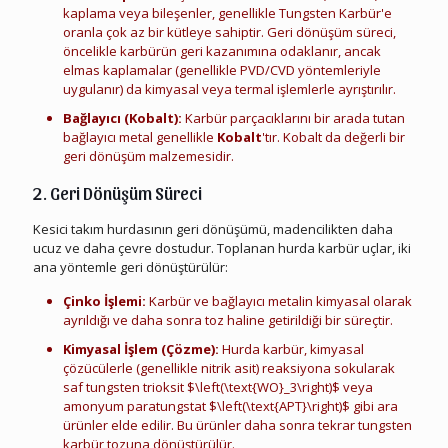
kaplama veya bileşenler, genellikle Tungsten Karbür'e
oranla çok az bir kütleye sahiptir. Geri dönüşüm süreci,
öncelikle karbürün geri kazanımına odaklanır, ancak
elmas kaplamalar (genellikle PVD/CVD yöntemleriyle
uygulanır) da kimyasal veya termal işlemlerle ayrıştırılır.
Bağlayıcı (Kobalt):
Karbür parçacıklarını bir arada tutan
bağlayıcı metal genellikle
Kobalt
'tır. Kobalt da değerli bir
geri dönüşüm malzemesidir.
2. Geri Dönüşüm Süreci
Kesici takım hurdasının geri dönüşümü, madencilikten daha
ucuz ve daha çevre dostudur. Toplanan hurda karbür uçlar, iki
ana yöntemle geri dönüştürülür:
Çinko İşlemi:
Karbür ve bağlayıcı metalin kimyasal olarak
ayrıldığı ve daha sonra toz haline getirildiği bir süreçtir.
Kimyasal İşlem (Çözme):
Hurda karbür, kimyasal
çözücülerle (genellikle nitrik asit) reaksiyona sokularak
saf tungsten trioksit $\left(\text{WO}_3\right)$ veya
amonyum paratungstat $\left(\text{APT}\right)$ gibi ara
ürünler elde edilir. Bu ürünler daha sonra tekrar tungsten
karbür tozuna dönüştürülür.