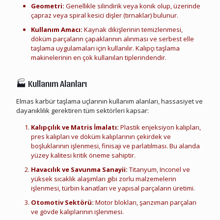
Geometri:
Genellikle silindirik veya konik olup, üzerinde
çapraz veya spiral kesici dişler (tırnaklar) bulunur.
Kullanım Amacı:
Kaynak dikişlerinin temizlenmesi,
döküm parçaların çapaklarının alınması ve serbest elle
taşlama uygulamaları için kullanılır. Kalıpçı taşlama
makinelerinin en çok kullanılan tiplerindendir.
Elmas Karbür Kalıpçı Taşlama Ucu Hurdası
🏭
Kullanım Alanları
Elmas karbür taşlama uçlarının kullanım alanları, hassasiyet ve
dayanıklılık gerektiren tüm sektörleri kapsar:
Kalıpçılık ve Matris İmalatı:
Plastik enjeksiyon kalıpları,
pres kalıpları ve döküm kalıplarının çekirdek ve
boşluklarının işlenmesi, finisajı ve parlatılması. Bu alanda
yüzey kalitesi kritik öneme sahiptir.
Havacılık ve Savunma Sanayii:
Titanyum, Inconel ve
yüksek sıcaklık alaşımları gibi zorlu malzemelerin
işlenmesi, türbin kanatları ve yapısal parçaların üretimi.
Otomotiv Sektörü:
Motor blokları, şanzıman parçaları
ve gövde kalıplarının işlenmesi.