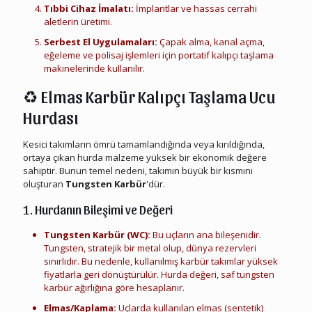
Tıbbi Cihaz İmalatı:
İmplantlar ve hassas cerrahi
aletlerin üretimi.
Serbest El Uygulamaları:
Çapak alma, kanal açma,
eğeleme ve polisaj işlemleri için portatif kalıpçı taşlama
makinelerinde kullanılır.
♻️
Elmas Karbür Kalıpçı Taşlama Ucu
Hurdası
Kesici takımların ömrü tamamlandığında veya kırıldığında,
ortaya çıkan hurda malzeme yüksek bir ekonomik değere
sahiptir. Bunun temel nedeni, takımın büyük bir kısmını
oluşturan
Tungsten Karbür
'dür.
1. Hurdanın Bileşimi ve Değeri
Tungsten Karbür (WC):
Bu uçların ana bileşenidir.
Tungsten, stratejik bir metal olup, dünya rezervleri
sınırlıdır. Bu nedenle, kullanılmış karbür takımlar yüksek
fiyatlarla geri dönüştürülür. Hurda değeri, saf tungsten
karbür ağırlığına göre hesaplanır.
Elmas/Kaplama:
Uçlarda kullanılan elmas (sentetik)