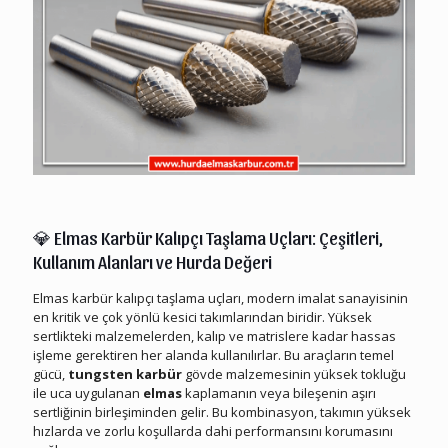
Elmas Karbür Kalıpçı Taşlama Ucu Hurdası
💎
Elmas Karbür Kalıpçı Taşlama Uçları: Çeşitleri,
Kullanım Alanları ve Hurda Değeri
Elmas karbür kalıpçı taşlama uçları, modern imalat sanayisinin
en kritik ve çok yönlü kesici takımlarından biridir. Yüksek
sertlikteki malzemelerden, kalıp ve matrislere kadar hassas
işleme gerektiren her alanda kullanılırlar. Bu araçların temel
gücü,
tungsten karbür
gövde malzemesinin yüksek tokluğu
ile uca uygulanan
elmas
kaplamanın veya bileşenin aşırı
sertliğinin birleşiminden gelir. Bu kombinasyon, takımın yüksek
hızlarda ve zorlu koşullarda dahi performansını korumasını