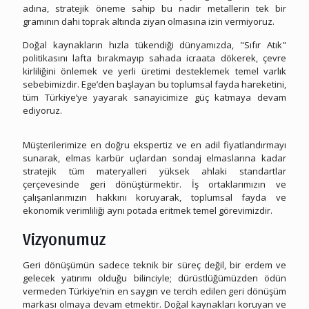
adına, stratejik öneme sahip bu nadir metallerin tek bir
gramının dahi toprak altında ziyan olmasına izin vermiyoruz.
Doğal kaynakların hızla tükendiği dünyamızda, "Sıfır Atık"
politikasını lafta bırakmayıp sahada icraata dökerek, çevre
kirliliğini önlemek ve yerli üretimi desteklemek temel varlık
sebebimizdir. Ege’den başlayan bu toplumsal fayda hareketini,
tüm Türkiye’ye yayarak sanayicimize güç katmaya devam
ediyoruz.
Halil Hurdacılık
Müşterilerimize en doğru ekspertiz ve en adil fiyatlandırmayı
sunarak, elmas karbür uçlardan sondaj elmaslarına kadar
stratejik tüm materyalleri yüksek ahlaki standartlar
çerçevesinde geri dönüştürmektir. İş ortaklarımızın ve
çalışanlarımızın hakkını koruyarak, toplumsal fayda ve
ekonomik verimliliği aynı potada eritmek temel görevimizdir.
Vizyonumuz
Geri dönüşümün sadece teknik bir süreç değil, bir erdem ve
gelecek yatırımı olduğu bilinciyle; dürüstlüğümüzden ödün
vermeden Türkiye’nin en saygın ve tercih edilen geri dönüşüm
markası olmaya devam etmektir. Doğal kaynakları koruyan ve