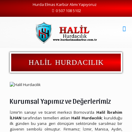
Hurda Elmas Karbür Alımı Yapıyoruz
0 507 108 5102
Halil Hurdacılık
Halil Hurdacılık, İzmir Manisa başta olmak üzere Türkiye genelinde elmas karbür hurdası alımı yapan firmamızın kurumsal bilgileri ile misyon ve vizyon bilgileri hakkında bilgi almak için hemen firmamızı arayabilirsiniz. İzmir Manisa Aydın Denizli Uşak Manisa Muğla Balıkesir Çanakkale Bursa Kütahya illeri ile İzmir Aliağa Bornova Buca Çiğli Gaziemir Karşıyaka Kemalpaşa Torbalı Menemen Menderes ilçeleri başta olmak üzere tüm Türkiye genelinde her çeşit elmas karbür hurdasını satın alıyoruz.
HALİL HURDACILIK
Kurumsal Yapımız ve Değerlerimiz
İzmir’in sanayi ve ticaret merkezi Bornova’da
Halil İbrahim
İLHAN
tarafından temelleri atılan
Halil Hurdacılık
; kurulduğu
ilk günden bu yana geri dönüşüm sektöründe sarsılmaz bir
güvenin sembolü olmuştur. Firmamız; İzmir, Manisa, Aydın,