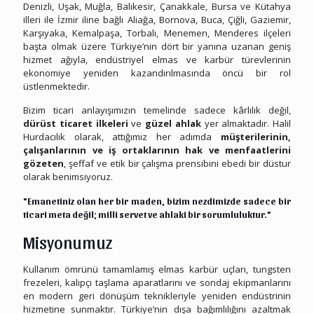
Denizli, Uşak, Muğla, Balıkesir, Çanakkale, Bursa ve Kütahya
illeri ile İzmir iline bağlı Aliağa, Bornova, Buca, Çiğli, Gaziemir,
Karşıyaka, Kemalpaşa, Torbalı, Menemen, Menderes ilçeleri
başta olmak üzere Türkiye’nin dört bir yanına uzanan geniş
hizmet ağıyla, endüstriyel elmas ve karbür türevlerinin
ekonomiye yeniden kazandırılmasında öncü bir rol
üstlenmektedir.
Bizim ticari anlayışımızın temelinde sadece kârlılık değil,
dürüst ticaret ilkeleri
ve
güzel ahlak
yer almaktadır. Halil
Hurdacılık olarak, attığımız her adımda
müşterilerinin,
çalışanlarının ve iş ortaklarının hak ve menfaatlerini
gözeten
, şeffaf ve etik bir çalışma prensibini ebedi bir düstur
olarak benimsiyoruz.
"Emanetiniz olan her bir maden, bizim nezdimizde sadece bir
ticari meta değil; milli servet ve ahlaki bir sorumluluktur."
Misyonumuz
Kullanım ömrünü tamamlamış elmas karbür uçları, tungsten
frezeleri, kalıpçı taşlama aparatlarını ve sondaj ekipmanlarını
en modern geri dönüşüm teknikleriyle yeniden endüstrinin
hizmetine sunmaktır. Türkiye’nin dışa bağımlılığını azaltmak