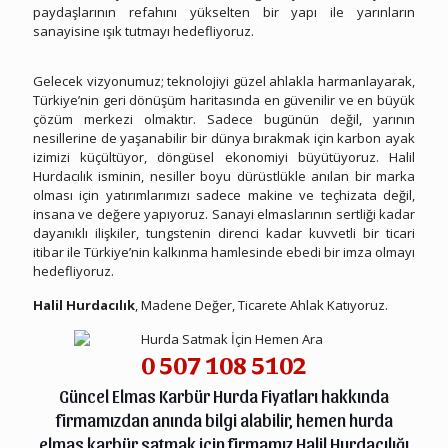
paydaşlarının refahını yükselten bir yapı ile yarınların
sanayisine ışık tutmayı hedefliyoruz.
Halil Hurdacılık
Gelecek vizyonumuz; teknolojiyi güzel ahlakla harmanlayarak,
Türkiye’nin geri dönüşüm haritasında en güvenilir ve en büyük
çözüm merkezi olmaktır. Sadece bugünün değil, yarının
nesillerine de yaşanabilir bir dünya bırakmak için karbon ayak
izimizi küçültüyor, döngüsel ekonomiyi büyütüyoruz. Halil
Hurdacılık isminin, nesiller boyu dürüstlükle anılan bir marka
olması için yatırımlarımızı sadece makine ve teçhizata değil,
insana ve değere yapıyoruz. Sanayi elmaslarının sertliği kadar
dayanıklı ilişkiler, tungstenin direnci kadar kuvvetli bir ticari
itibar ile Türkiye’nin kalkınma hamlesinde ebedi bir imza olmayı
hedefliyoruz.
Halil Hurdacılık
, Madene Değer, Ticarete Ahlak Katıyoruz.
0 507 108 5102
Güncel Elmas Karbür Hurda Fiyatları hakkında
firmamızdan anında bilgi alabilir, hemen hurda
elmas karbür satmak için firmamız Halil Hurdacılığı