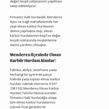
değeri tespit çalışmasının yapılması
talep edilebilçesir.
Menderes Hurda Elmas Karbür
Firmamız Halil Hurdacılık, Menderes
ilçesi ve bağlı mahallelerinde her
çeşit elmas karbür hurdasının
alımını yapmakta olup, elmas
karbür hurdalarının keşif ve değer
tespiti noktasında müşterilerine
daima yardımcı olmuştur.
Menderes ilçesinde Elmas
Karbür Hurdası Alanlar:
Fabrika, atölye, tamirhane yada
herhangi bir işyerinde parça
halinde yada toptan elmas karbür
hurdası satmak isterseniz
0 507
108 5102
Menderes Elmas Karbür
Hurdacı Telefon Numarasından
firmamız Halil Hurdacılığa ulaşıp
tüm elmas karbür hurdalarınızı
yüksek fiyat garantisi ile