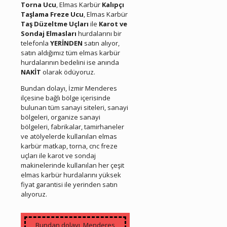
Torna Ucu
, Elmas Karbür
Kalıpçı
Taşlama Freze Ucu
, Elmas Karbür
Taş Düzeltme Uçları
ile
Karot ve
Sondaj Elmasları
hurdalarını bir
telefonla
YERİNDEN
satın alıyor,
satın aldığımız tüm elmas karbür
hurdalarının bedelini ise anında
NAKİT
olarak ödüyoruz.
Bundan dolayı, İzmir Menderes
ilçesine bağlı bölge içerisinde
bulunan tüm sanayi siteleri, sanayi
bölgeleri, organize sanayi
bölgeleri, fabrikalar, tamirhaneler
ve atölyelerde kullanılan elmas
karbür matkap, torna, cnc freze
uçları ile karot ve sondaj
makinelerinde kullanılan her çeşit
elmas karbür hurdalarını yüksek
fiyat garantisi ile yerinden satın
alıyoruz.
Menderes Hurda Elmas Karbür
Bundan dolayı, Menderes