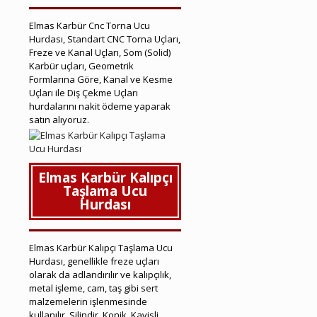
Elmas Karbür Cnc Torna Ucu
Hurdası, Standart CNC Torna Uçları,
Freze ve Kanal Uçları, Som (Solid)
Karbür uçları, Geometrik
Formlarına Göre, Kanal ve Kesme
Uçları ile Diş Çekme Uçları
hurdalarını nakit ödeme yaparak
satın alıyoruz.
Menderes Hurda Elmas Karbür
Elmas Karbür Kalıpçı
Taşlama Ucu
Hurdası
Elmas Karbür Kalıpçı Taşlama Ucu
Hurdası, genellikle freze uçları
olarak da adlandırılır ve kalıpçılık,
metal işleme, cam, taş gibi sert
malzemelerin işlenmesinde
kullanılır. Silindir, Konik, Kavisli,