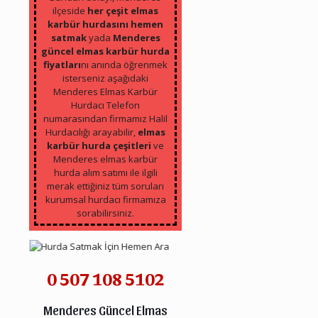
ilçeside
her çeşit elmas
karbür hurdasını hemen
satmak
yada
Menderes
güncel elmas karbür hurda
fiyatları
nı anında öğrenmek
isterseniz aşağıdaki
Menderes Elmas Karbür
Hurdacı Telefon
numarasından firmamız Halil
Hurdacılığı arayabilir,
elmas
karbür hurda çeşitleri
ve
Menderes elmas karbür
hurda alım satımı ile ilgili
merak ettiğiniz tüm soruları
kurumsal hurdacı firmamıza
sorabilirsiniz.
0 507 108 5102
Menderes Güncel Elmas