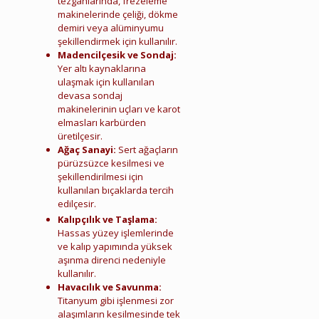
tezgahlarında, frezeleme
makinelerinde çeliği, dökme
demiri veya alüminyumu
şekillendirmek için kullanılır.
Madencilçesik ve Sondaj:
Yer altı kaynaklarına
ulaşmak için kullanılan
devasa sondaj
makinelerinin uçları ve karot
elmasları karbürden
üretilçesir.
Ağaç Sanayi:
Sert ağaçların
pürüzsüzce kesilmesi ve
şekillendirilmesi için
kullanılan bıçaklarda tercih
edilçesir.
Menderes Hurda Elmas Karbür
Kalıpçılık ve Taşlama:
Hassas yüzey işlemlerinde
ve kalıp yapımında yüksek
aşınma direnci nedeniyle
kullanılır.
Havacılık ve Savunma:
Titanyum gibi işlenmesi zor
alaşımların kesilmesinde tek