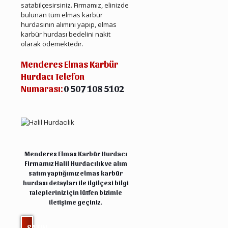
satabilçesirsiniz. Firmamız, elinizde
bulunan tüm elmas karbür
hurdasının alımını yapıp, elmas
karbür hurdası bedelini nakit
olarak ödemektedir.
Menderes Elmas Karbür
Hurdacı Telefon
Numarası:
0 507 108 5102
Menderes Hurda Elmas Karbür
Menderes Elmas Karbür Hurdacı
Firmamız Halil
Hurdacılık
ve alım
satım yaptığımız elmas karbür
hurdası detayları ile ilgilçesi bilgi
talepleriniz için lütfen bizimle
iletişime
geçiniz.
SATIN