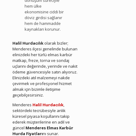
dönüşüm süreciyle
hem ülke
ekonomisine ciddi bir
döviz girdisi sağlanır
hem de hammadde
kaynakları korunur.
Menderes Hurda Elmas Karbür
Halil Hurdacılık
olarak bizler;
Menderes ilçesi genelinde bulunan
elinizdeki her türlü elmas karbür
matkap, freze, torna ve sondaj
uçlarını değerinde, yerinde ve nakit
ödeme güvencesiyle satın alıyoruz.
Elinizdeki atıl malzemeyi nakde
çevirmek ve profesyonel hizmet
almak için bizimle iletişime
geçebilçesirsiniz.
Menderes
Halil Hurdacılık
,
sektördeki tecrübesiyle anlık
küresel piyasa koşullarını takip
ederek müşterilerine en adil ve
güncel
Menderes Elmas Karbür
Hurda Fiyatları
nı sunar.