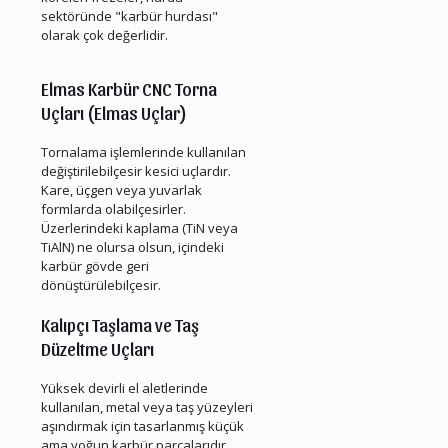
sektöründe "karbür hurdası"
olarak çok değerlidir.
Menderes Hurda Elmas Karbür
Elmas Karbür CNC Torna
Uçları (Elmas Uçlar)
Tornalama işlemlerinde kullanılan
değiştirilebilçesir kesici uçlardır.
Kare, üçgen veya yuvarlak
formlarda olabilçesirler.
Üzerlerindeki kaplama (TiN veya
TiAlN) ne olursa olsun, içindeki
karbür gövde geri
dönüştürülebilçesir.
Kalıpçı Taşlama ve Taş
Düzeltme Uçları
Yüksek devirli el aletlerinde
kullanılan, metal veya taş yüzeyleri
aşındırmak için tasarlanmış küçük
ama yoğun karbür parçalarıdır.