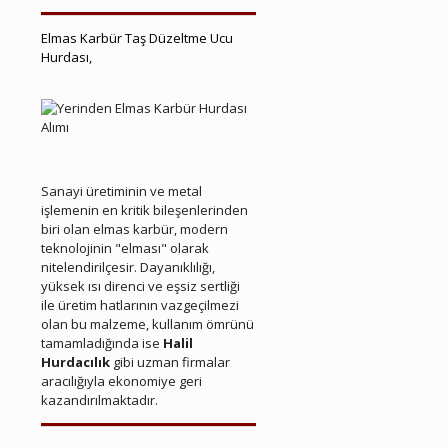
Elmas Karbür Taş Düzeltme Ucu
Hurdası,
Menderes Hurda Elmas Karbür
Menderes Hurda Elmas Karbür
Sanayi üretiminin ve metal
işlemenin en kritik bileşenlerinden
biri olan elmas karbür, modern
teknolojinin "elması" olarak
nitelendirilçesir. Dayanıklılığı,
yüksek ısı direnci ve eşsiz sertliği
ile üretim hatlarının vazgeçilmezi
olan bu malzeme, kullanım ömrünü
tamamladığında ise
Halil
Hurdacılık
gibi uzman firmalar
aracılığıyla ekonomiye geri
kazandırılmaktadır.