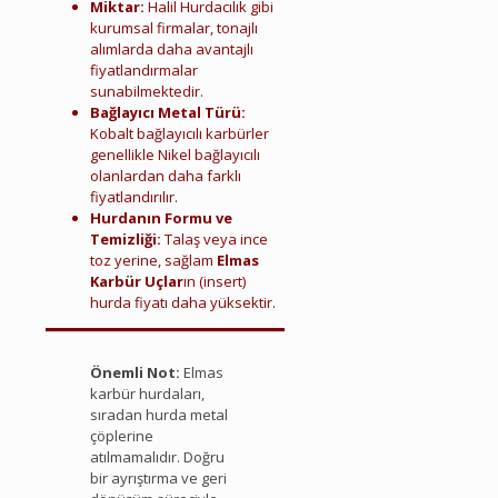
Miktar:
Halil Hurdacılık gibi
kurumsal firmalar, tonajlı
alımlarda daha avantajlı
fiyatlandırmalar
sunabilmektedir.
Bağlayıcı Metal Türü:
Kobalt bağlayıcılı karbürler
genellikle Nikel bağlayıcılı
olanlardan daha farklı
fiyatlandırılır.
Hurdanın Formu ve
Temizliği:
Talaş veya ince
toz yerine, sağlam
Elmas
Karbür Uçlar
ın (insert)
hurda fiyatı daha yüksektir.
Menderes Hurda Elmas Karbür
Önemli Not:
Elmas
karbür hurdaları,
sıradan hurda metal
çöplerine
atılmamalıdır. Doğru
bir ayrıştırma ve geri