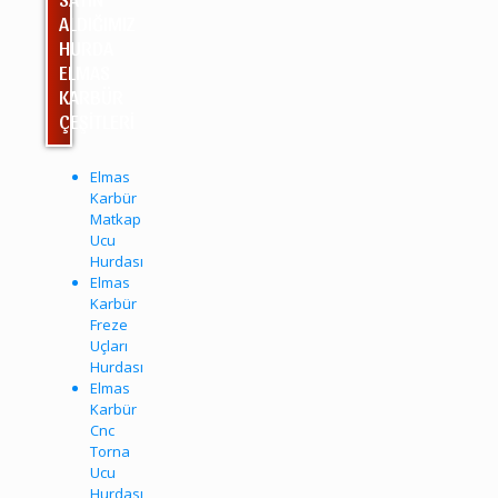
ALDIĞIMIZ
HURDA
ELMAS
KARBÜR
ÇEŞİTLERİ
Elmas
Karbür
Matkap
Ucu
Hurdası
Elmas
Karbür
Freze
Uçları
Hurdası
Elmas
Karbür
Cnc
Torna
Ucu
Hurdası