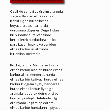
Özellikle sanayi ve üretim alanında
sıkça kullanılan elmas karbür
içerikli uçlar, kullanılamaz
boyutlara ulaşınca hurda
durumuna düşerler. Değerli olan
bu hurdalar süre içerisinde
biriktirilerek hurdacılara satılıp
para kazanılmakta ve yeniden
elmas karbür uç alımında
kullanılabilmektedir.
Menderes Hurda Elmas Karbür
Bu doğrultuda, Menderes hurda
elmas karbür alanlar, hurda elmas
karbür alımı, Menderes hurda
elmas karbür kg fiyatı, hurda elmas
karbür kilogram fiyatı, Menderes
hurda elmas karbür fiyatı gibi
aramalar yaparak doğru bilgi ve
hurdacıya ulaşılıp telefonla bilgi
alınır yada keşif talep edilerek
elmas karbür hurdalarının piyasa