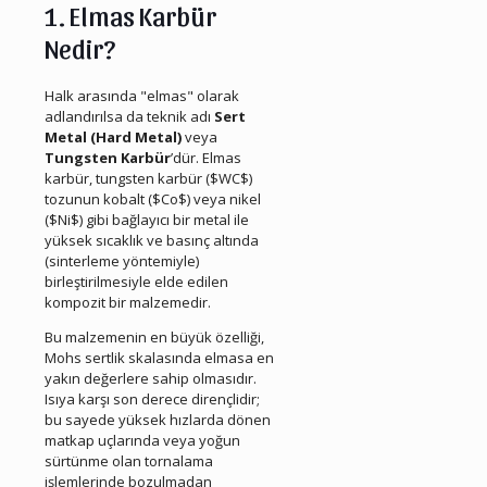
1. Elmas Karbür
Nedir?
Halk arasında "elmas" olarak
adlandırılsa da teknik adı
Sert
Metal (Hard Metal)
veya
Tungsten Karbür
’dür. Elmas
karbür, tungsten karbür ($WC$)
tozunun kobalt ($Co$) veya nikel
($Ni$) gibi bağlayıcı bir metal ile
yüksek sıcaklık ve basınç altında
(sinterleme yöntemiyle)
birleştirilmesiyle elde edilen
kompozit bir malzemedir.
Bu malzemenin en büyük özelliği,
Mohs sertlik skalasında elmasa en
yakın değerlere sahip olmasıdır.
Isıya karşı son derece dirençlidir;
bu sayede yüksek hızlarda dönen
matkap uçlarında veya yoğun
sürtünme olan tornalama
işlemlerinde bozulmadan