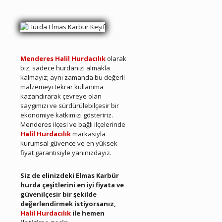
Menderes Hurda Elmas Karbür
Menderes Halil Hurdacılık
olarak
biz, sadece hurdanızı almakla
kalmayız; aynı zamanda bu değerli
malzemeyi tekrar kullanıma
kazandırarak çevreye olan
saygımızı ve sürdürülebilçesir bir
ekonomiye katkımızı gösteririz.
Menderes ilçesi ve bağlı ilçelerinde
Halil Hurdacılık
markasıyla
kurumsal güvence ve en yüksek
fiyat garantisiyle yanınızdayız.
Menderes Hurda Elmas Karbür
Siz de elinizdeki Elmas Karbür
hurda çeşitlerini en iyi fiyata ve
güvenilçesir bir şekilde
değerlendirmek istiyorsanız,
Halil Hurdacılık
ile hemen