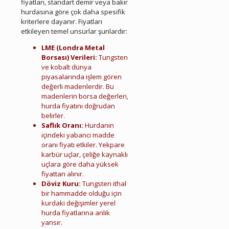
fiyatları, standart demir veya bakır
hurdasına göre çok daha spesifik
kriterlere dayanır. Fiyatları
etkileyen temel unsurlar şunlardır:
LME (Londra Metal
Borsası) Verileri:
Tungsten
ve kobalt dünya
piyasalarında işlem gören
değerli madenlerdir. Bu
madenlerin borsa değerleri,
hurda fiyatını doğrudan
belirler.
Saflık Oranı:
Hurdanın
içindeki yabancı madde
oranı fiyatı etkiler. Yekpare
karbür uçlar, çeliğe kaynaklı
uçlara göre daha yüksek
fiyattan alınır.
Döviz Kuru:
Tungsten ithal
bir hammadde olduğu için
kurdaki değişimler yerel
hurda fiyatlarına anlık
yansır.