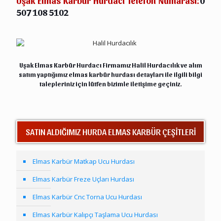
Uşak Elmas Karbür Hurdacı Telefon Numarası:
0
507 108 5102
Uşak Hurda Elmas Karbür
Uşak Elmas Karbür Hurdacı Firmamız Halil
Hurdacılık
ve alım
satım yaptığımız elmas karbür hurdası detayları ile ilgili bilgi
talepleriniz için lütfen bizimle
iletişime
geçiniz.
SATIN ALDIĞIMIZ HURDA ELMAS KARBÜR ÇEŞİTLERİ
Elmas Karbür Matkap Ucu Hurdası
Elmas Karbür Freze Uçları Hurdası
Elmas Karbür Cnc Torna Ucu Hurdası
Elmas Karbür Kalıpçı Taşlama Ucu Hurdası