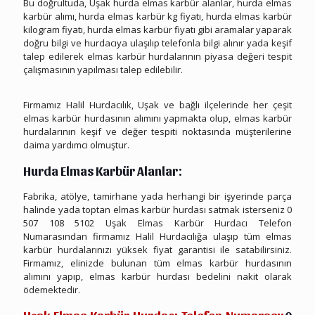
Bu doğrultuda, Uşak hurda elmas karbür alanlar, hurda elmas
karbür alımı, hurda elmas karbür kg fiyatı, hurda elmas karbür
kilogram fiyatı, hurda elmas karbür fiyatı gibi aramalar yaparak
doğru bilgi ve hurdacıya ulaşılıp telefonla bilgi alınır yada keşif
talep edilerek elmas karbür hurdalarının piyasa değeri tespit
çalışmasının yapılması talep edilebilir.
Uşak Hurda Elmas Karbür
Firmamız Halil Hurdacılık, Uşak ve bağlı ilçelerinde her çeşit
elmas karbür hurdasının alımını yapmakta olup, elmas karbür
hurdalarının keşif ve değer tespiti noktasında müşterilerine
daima yardımcı olmuştur.
Hurda Elmas Karbür Alanlar:
Fabrika, atölye, tamirhane yada herhangi bir işyerinde parça
halinde yada toptan elmas karbür hurdası satmak isterseniz
0
507 108 5102
Uşak Elmas Karbür Hurdacı Telefon
Numarasından firmamız Halil Hurdacılığa ulaşıp tüm elmas
karbür hurdalarınızı yüksek fiyat garantisi ile satabilirsiniz.
Firmamız, elinizde bulunan tüm elmas karbür hurdasının
alımını yapıp, elmas karbür hurdası bedelini nakit olarak
ödemektedir.