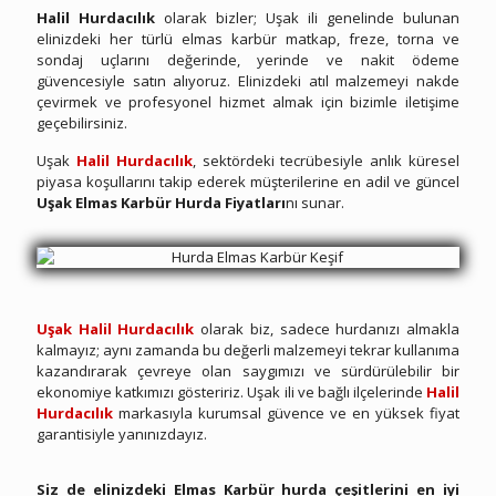
Halil Hurdacılık
olarak bizler; Uşak ili genelinde bulunan
elinizdeki her türlü elmas karbür matkap, freze, torna ve
sondaj uçlarını değerinde, yerinde ve nakit ödeme
güvencesiyle satın alıyoruz. Elinizdeki atıl malzemeyi nakde
çevirmek ve profesyonel hizmet almak için bizimle iletişime
geçebilirsiniz.
Uşak
Halil Hurdacılık
, sektördeki tecrübesiyle anlık küresel
piyasa koşullarını takip ederek müşterilerine en adil ve güncel
Uşak Elmas Karbür Hurda Fiyatları
nı sunar.
Uşak Hurda Elmas Karbür
Uşak Halil Hurdacılık
olarak biz, sadece hurdanızı almakla
kalmayız; aynı zamanda bu değerli malzemeyi tekrar kullanıma
kazandırarak çevreye olan saygımızı ve sürdürülebilir bir
ekonomiye katkımızı gösteririz. Uşak ili ve bağlı ilçelerinde
Halil
Hurdacılık
markasıyla kurumsal güvence ve en yüksek fiyat
garantisiyle yanınızdayız.
Uşak Hurda Elmas Karbür
Siz de elinizdeki Elmas Karbür hurda çeşitlerini en iyi