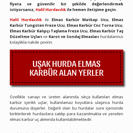
fiyata ve güvenilir bir şekilde değerlendirmek
istiyorsanız,
Halil Hurdacılık
ile hemen iletişime geçin.
Halil Hurdacılık
ile
Elmas Karbür Matkap Ucu
,
Elmas
Karbür Tungsten Freze Ucu
,
Elmas Karbür Cnc Torna Ucu
,
Elmas Karbür Kalıpçı Taşlama Freze Ucu
,
Elmas Karbür Taş
Düzeltme Uçları
ve
Karot ve Sondaj Elmasları
hurdalarınızı
kolaylıkla nakde çevirin.
UŞAK HURDA ELMAS
KARBÜR ALAN YERLER
Özellikle sanayi ve üretim alanında sıkça kullanılan elmas
karbür içerikli uçlar, kullanılamaz boyutlara ulaşınca hurda
durumuna düşerler. Değerli olan bu hurdalar süre içerisinde
biriktirilerek hurdacılara satılıp para kazanılmakta ve yeniden
elmas karbür uç alımında kullanılabilmektedir.
Uşak Hurda Elmas Karbür