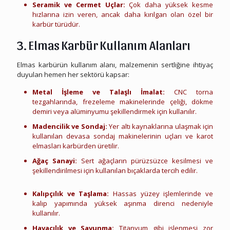
Seramik ve Cermet Uçlar:
Çok daha yüksek kesme
hızlarına izin veren, ancak daha kırılgan olan özel bir
karbür türüdür.
3. Elmas Karbür Kullanım Alanları
Elmas karbürün kullanım alanı, malzemenin sertliğine ihtiyaç
duyulan hemen her sektörü kapsar:
Metal İşleme ve Talaşlı İmalat:
CNC torna
tezgahlarında, frezeleme makinelerinde çeliği, dökme
demiri veya alüminyumu şekillendirmek için kullanılır.
Madencilik ve Sondaj:
Yer altı kaynaklarına ulaşmak için
kullanılan devasa sondaj makinelerinin uçları ve karot
elmasları karbürden üretilir.
Ağaç Sanayi:
Sert ağaçların pürüzsüzce kesilmesi ve
şekillendirilmesi için kullanılan bıçaklarda tercih edilir.
Uşak Hurda Elmas Karbür
Kalıpçılık ve Taşlama:
Hassas yüzey işlemlerinde ve
kalıp yapımında yüksek aşınma direnci nedeniyle
kullanılır.
Havacılık ve Savunma:
Titanyum gibi işlenmesi zor