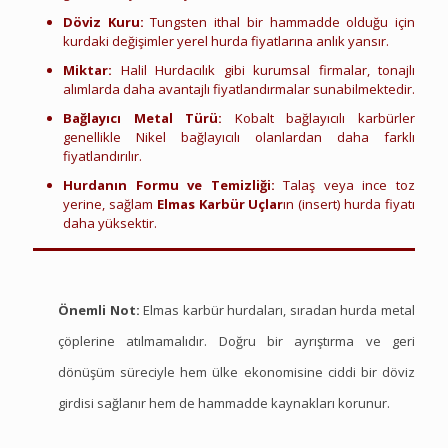
Döviz Kuru:
Tungsten ithal bir hammadde olduğu için
kurdaki değişimler yerel hurda fiyatlarına anlık yansır.
Miktar:
Halil Hurdacılık gibi kurumsal firmalar, tonajlı
alımlarda daha avantajlı fiyatlandırmalar sunabilmektedir.
Bağlayıcı Metal Türü:
Kobalt bağlayıcılı karbürler
genellikle Nikel bağlayıcılı olanlardan daha farklı
fiyatlandırılır.
Hurdanın Formu ve Temizliği:
Talaş veya ince toz
yerine, sağlam
Elmas Karbür Uçlar
ın (insert) hurda fiyatı
daha yüksektir.
Uşak Hurda Elmas Karbür
Önemli Not:
Elmas karbür hurdaları, sıradan hurda metal
çöplerine atılmamalıdır. Doğru bir ayrıştırma ve geri
dönüşüm süreciyle hem ülke ekonomisine ciddi bir döviz
girdisi sağlanır hem de hammadde kaynakları korunur.
Uşak Hurda Elmas Karbür