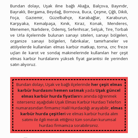
Bundan dolayı, Uşak iline bağlı Aliağa, Balçova, Bayındır,
Bayraklı, Bergama, Beydağ, Bornova, Buca, Çeşme, Çiğli, Dikili,
Foça, Gaziemir, Güzelbahçe, Karabağlar, Karaburun,
Karşıyaka, Kemalpaşa, Kınık, Kiraz, Konak, Menderes,
Menemen, Narlıdere, Ödemiş, Seferihisar, Selçuk, Tire, Torbalı
ve Urla ilçelerinde bulunan sanayi siteleri, sanayi bölgeleri,
organize sanayi bölgeleri, fabrikalar, tamirhaneler ve
atölyelerde kullanılan elmas karbür matkap, torna, cnc freze
uçları ile karot ve sondaj makinelerinde kullanılan her çeşit
elmas karbür hurdalarını yüksek fiyat garantisi ile yerinden
satın alıyoruz.
Uşak Hurda Elmas Karbür
Bundan dolayı, Uşak ve bağlı ilçelerinde
her çeşit elmas
karbür hurdasını hemen satmak
yada
Uşak güncel
elmas karbür hurda fiyatları
nı anında öğrenmek
isterseniz aşağıdaki Uşak Elmas Karbür Hurdacı Telefon
numarasından firmamız Halil Hurdacılığı arayabilir,
elmas
karbür hurda çeşitleri
ve elmas karbür hurda alım
satımı ile ilgili merak ettiğiniz tüm soruları kurumsal
hurdacı firmamıza sorabilirsiniz.