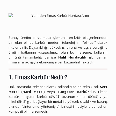
Uşak Hurda Elmas Karbür
Sanayi üretiminin ve metal işlemenin en kritik bileşenlerinden
biri olan elmas karbür, modern teknolojinin "elması" olarak
nitelendirilir. Dayanıklılığı, yüksek ısı direnci ve eşsiz sertliği ile
üretim hatlarının vazgeçilmezi olan bu malzeme, kullanım
ömrünü tamamladığında ise
Halil Hurdacılık
gibi uzman
firmalar aracılığıyla ekonomiye geri kazandırılmaktadır.
1. Elmas Karbür Nedir?
Halk arasında "elmas" olarak adlandırılsa da teknik adı
Sert
Metal (Hard Metal)
veya
Tungsten Karbür
’dür. Elmas
karbür, tungsten karbür ($WC$) tozunun kobalt ($Co$) veya
nikel ($Ni$) gibi bağlayıcı bir metal ile yüksek sıcaklık ve basınç
altında (sinterleme yöntemiyle) birleştirilmesiyle elde edilen
kompozit bir malzemedir.