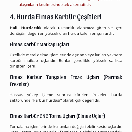
alaşımların kesilmesinde tek alternatiftir.
4. Hurda Elmas Karbür Çeşitleri
Halil Hurdacılık
olarak uzmanlık alanımıza giren ve geri
dönüşüm değeri en yüksek olan hurda kalemleri şunlardır:
Elmas Karbür Matkap Uçları
Özellikle metal delme işlemlerinde aşınan veya kırılan yekpare
karbür matkap uçlarıdır. Bunlar genellikle yüksek saflıkta
tungsten içerir.
Elmas Karbür Tungsten Freze Uçları (Parmak
Frezeler)
Hassas yüzey işleme sonrası körelen frezeler, hurda
sektöründe "karbür hurdası" olarak çok değerlidir.
Uşak Hurda Elmas Karbür
Elmas Karbür CNC Torna Uçları (Elmas Uçlar)
Tornalama işlemlerinde kullanılan değiştirilebilir kesici uçlardır.
Kare, üçgen veya yuvarlak formlarda olabilirler. Üzerlerindeki